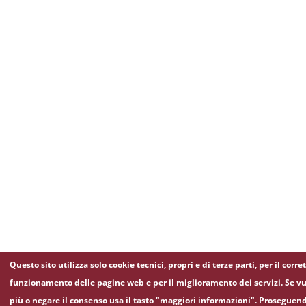
Questo sito utilizza solo cookie tecnici, propri e di terze parti, per il corre
funzionamento delle pagine web e per il miglioramento dei servizi. Se vu
più o negare il consenso usa il tasto "maggiori informazioni". Proseguen