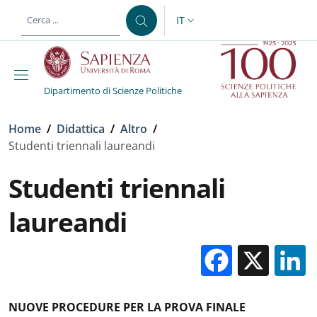
Salta al contenuto principale
Skip to footer content
IT
SELETTORE LINGUA: CURREN
Dipartimento di Scienze Politiche
Briciole di pane
Home
/
Didattica
/
Altro
/
Studenti triennali laureandi
Studenti triennali
laureandi
Facebo
X
NUOVE PROCEDURE PER LA PROVA FINALE