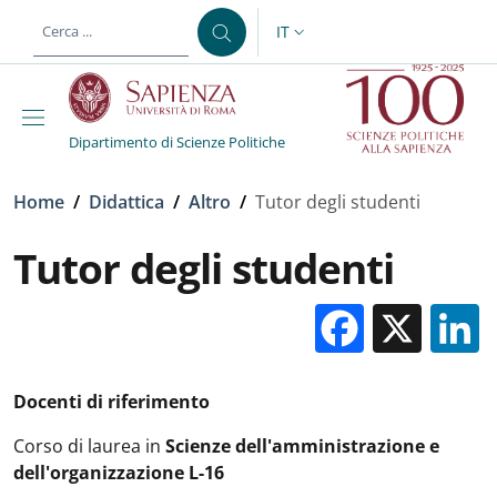
Salta al contenuto principale
Skip to footer content
IT
SELETTORE LINGUA: CURREN
Dipartimento di Scienze Politiche
Briciole di pane
Home
/
Didattica
/
Altro
/
Tutor degli studenti
Tutor degli studenti
Facebo
X
Docenti di riferimento
Corso di laurea in
Scienze dell'amministrazione e
dell'organizzazione L-16