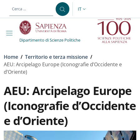
Salta al contenuto principale
Skip to footer content
IT
SELETTORE LINGUA: CURREN
Dipartimento di Scienze Politiche
Briciole di pane
Home
/
Territorio e terza missione
/
AEU: Arcipelago Europe (Iconografie d’Occidente e
d’Oriente)
AEU: Arcipelago Europe
(Iconografie d’Occidente
e d’Oriente)