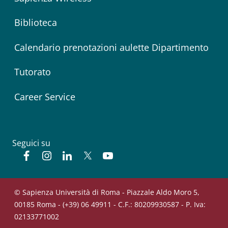
Biblioteca
Calendario prenotazioni aulette Dipartimento
Tutorato
Career Service
Seguici su
Facebook
Instagram
Linkedin
Twitter
YouTube
© Sapienza Università di Roma - Piazzale Aldo Moro 5,
00185 Roma - (+39) 06 49911 - C.F.: 80209930587 - P. Iva:
02133771002