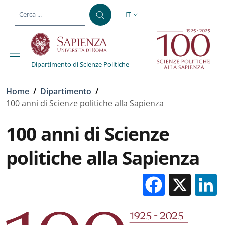
Salta al contenuto principale
Skip to footer content
IT
SELETTORE LINGUA: CURREN
Dipartimento di Scienze Politiche
Briciole di pane
Home
/
Dipartimento
/
100 anni di Scienze politiche alla Sapienza
100 anni di Scienze
politiche alla Sapienza
Facebo
X