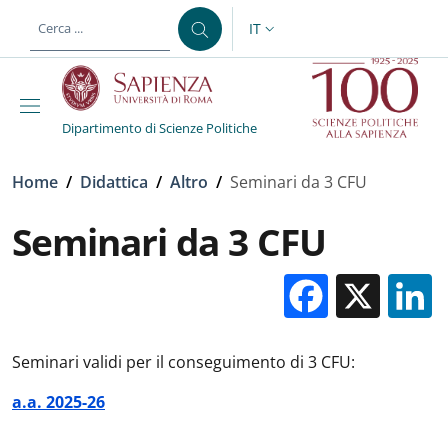
Salta al contenuto principale
Skip to footer content
IT
SELETTORE LINGUA: CURREN
Dipartimento di Scienze Politiche
Briciole di pane
Home
/
Didattica
/
Altro
/
Seminari da 3 CFU
Seminari da 3 CFU
Facebo
X
Seminari validi per il conseguimento di 3 CFU:
a.a. 2025-26