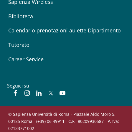
Sapienza Wireless
Biblioteca
Calendario prenotazioni aulette Dipartimento
Tutorato
Career Service
Seguici su
Facebook
Instagram
Linkedin
Twitter
YouTube
© Sapienza Università di Roma - Piazzale Aldo Moro 5,
00185 Roma - (+39) 06 49911 - C.F.: 80209930587 - P. Iva:
02133771002