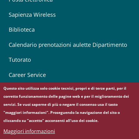
Sapienza Wireless
Biblioteca
Calendario prenotazioni aulette Dipartimento
Tutorato
Career Service
Questo sito utilizza solo cookie tecnici, propri e di terze parti, per il
corretto funzionamento delle pagine web e per il miglioramento dei
Seguici su
servizi. Se vuoi saperne di più o negare il consenso usa il tasto
Facebook
Instagram
Linkedin
Twitter
YouTube
"maggiori informazioni". Proseguendo la navigazione del sito o
cliccando su "accetto" acconsenti all'uso dei cookie.
Maggiori informazioni
© Sapienza Università di Roma - Piazzale Aldo Moro 5,