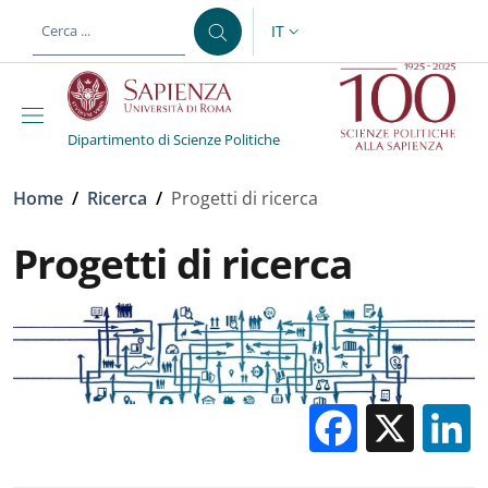
Salta al contenuto principale
Skip to footer content
IT
SELETTORE LINGUA: CURREN
Dipartimento di Scienze Politiche
Briciole di pane
Home
/
Ricerca
/
Progetti di ricerca
Progetti di ricerca
Facebo
X