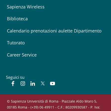
Sapienza Wireless
Biblioteca
Calendario prenotazioni aulette Dipartimento
Tutorato
Career Service
Seguici su
Facebook
Instagram
Linkedin
Twitter
YouTube
© Sapienza Università di Roma - Piazzale Aldo Moro 5,
00185 Roma - (+39) 06 49911 - C.F.: 80209930587 - P. Iva: