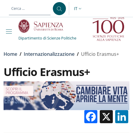
Salta al contenuto principale
Skip to footer content
IT
SELETTORE LINGUA: CURREN
Dipartimento di Scienze Politiche
Briciole di pane
Home
/
Internazionalizzazione
/
Ufficio Erasmus+
Ufficio Erasmus+
Facebo
X