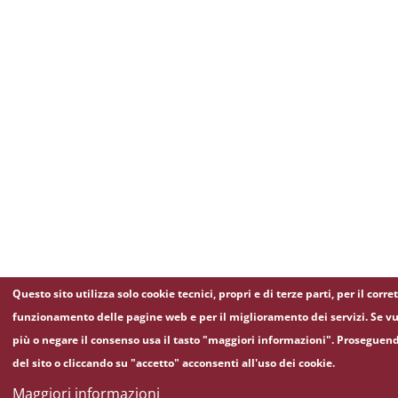
Questo sito utilizza solo cookie tecnici, propri e di terze parti, per il corre
funzionamento delle pagine web e per il miglioramento dei servizi. Se vu
più o negare il consenso usa il tasto "maggiori informazioni". Proseguen
del sito o cliccando su "accetto" acconsenti all'uso dei cookie.
Maggiori informazioni