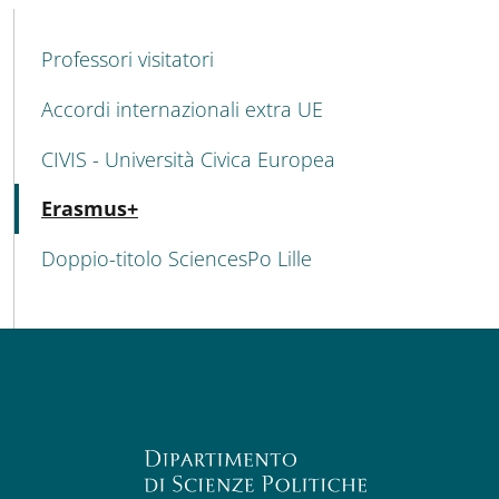
MAIN NAVIGATION
Professori visitatori
Accordi internazionali extra UE
CIVIS - Università Civica Europea
Attivo
Erasmus+
Doppio-titolo SciencesPo Lille