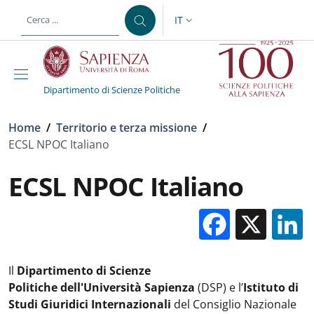
Salta al contenuto principale
Skip to footer content
IT
SELETTORE LINGUA: CURREN
Dipartimento di Scienze Politiche
Briciole di pane
Home
/
Territorio e terza missione
/
ECSL NPOC Italiano
ECSL NPOC Italiano
Facebo
X
Il
Dipartimento di Scienze
Politiche dell'Università Sapienza
(DSP) e l’
Istituto di
Studi Giuridici Internazionali
del Consiglio Nazionale