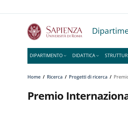
Slim to
Salta al contenuto principale
Skip to footer content
Dipartime
DIPARTIMENTO
DIDATTICA
STRUTTUR
Briciole di pane
Home
/
Ricerca
/
Progetti di ricerca
/
Premio
Premio Internaziona