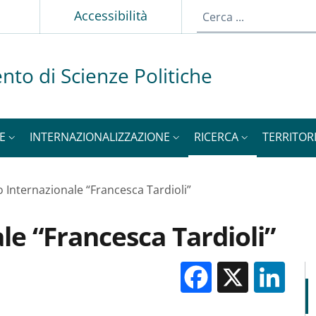
p
Accessibilità
nto di Scienze Politiche
E
INTERNAZIONALIZZAZIONE
RICERCA
TERRITOR
 Internazionale “Francesca Tardioli”
le “Francesca Tardioli”
Facebook
X
Li
M