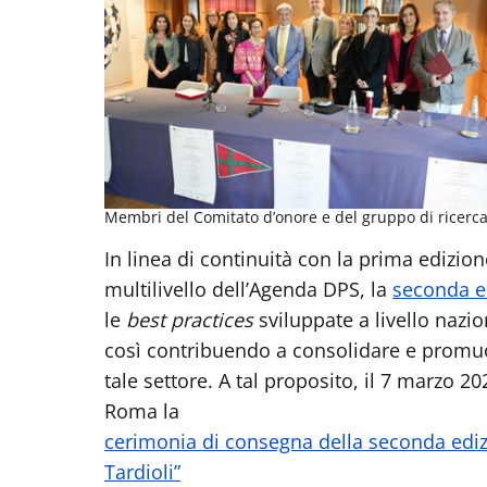
Membri del Comitato d’onore e del gruppo di ricerc
In linea di continuità con la prima edizi
multilivello dell’Agenda DPS, la
seconda e
le
best practices
sviluppate a livello nazio
così contribuendo a consolidare e promuo
tale settore. A tal proposito, il 7 marzo 202
Roma la
cerimonia di consegna della seconda ediz
Tardioli”