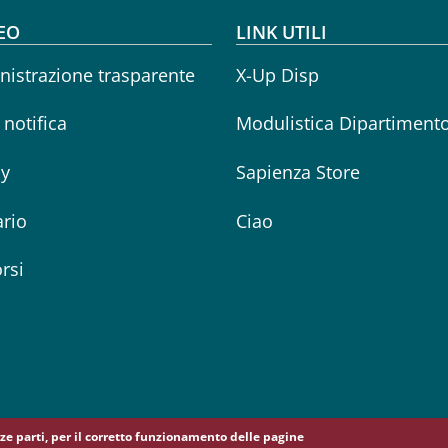
oter menu
EO
LINK UTILI
istrazione trasparente
X-Up Disp
i notifica
Modulistica Dipartiment
cy
Sapienza Store
rio
Ciao
rsi
erze parti, per il corretto funzionamento delle pagine