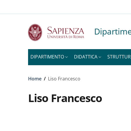
Slim to
Salta al contenuto principale
Skip to footer content
Dipartime
DIPARTIMENTO
DIDATTICA
STRUTTUR
Briciole di pane
Home
/
Liso Francesco
Liso Francesco