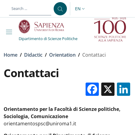
Skip to main content
Skip to footer content
EN
LANGUAGE SWITCHER: CURR
Dipartimento di Scienze Politiche
Breadcrumb
Home
/
Didactic
/
Orientation
/
Contattaci
Contattaci
Facebo
X
Orientamento per la Facoltà di Scienze politiche,
Sociologia, Comunicazione
orientamentospsc@uniroma1.it