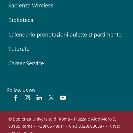
Sapienza Wireless
Biblioteca
Calendario prenotazioni aulette Dipartimento
Tutorato
Career Service
Follow us on
Facebook
Instagram
Linkedin
Twitter
YouTube
© Sapienza Università di Roma - Piazzale Aldo Moro 5,
00185 Roma - (+39) 06 49911 - C.F.: 80209930587 - P. Iva: