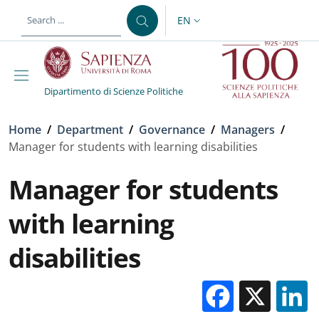
Skip to main content
Skip to footer content
EN
LANGUAGE SWITCHER: CURR
Dipartimento di Scienze Politiche
Breadcrumb
Home
/
Department
/
Governance
/
Managers
/
Manager for students with learning disabilities
Manager for students
with learning
disabilities
Facebo
X