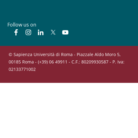
Follow us on
Facebook
Instagram
Linkedin
Twitter
YouTube
© Sapienza Università di Roma - Piazzale Aldo Moro 5,
00185 Roma - (+39) 06 49911 - C.F.: 80209930587 - P. Iva:
02133771002