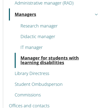
Administrative manager (RAD)
Managers
Active
Research manager
Didactic manager
IT manager
Acti
Manager for students with
learning disabilities
Library Directress
Student Ombudsperson
Commissions
Offices and contacts