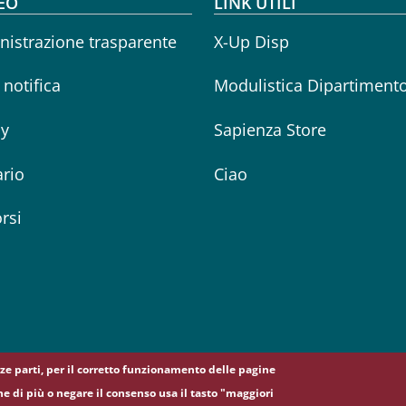
oter menu
EO
LINK UTILI
istrazione trasparente
X-Up Disp
i notifica
Modulistica Dipartiment
cy
Sapienza Store
rio
Ciao
rsi
erze parti, per il corretto funzionamento delle pagine
ne di più o negare il consenso usa il tasto "maggiori