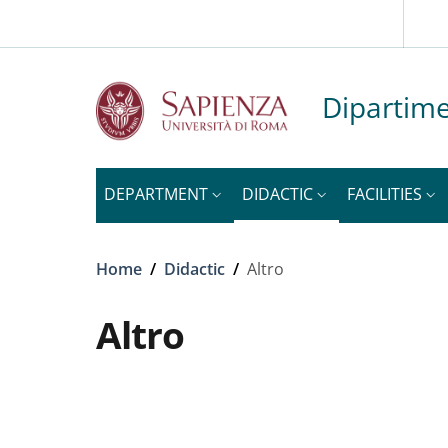
Slim to
Skip to main content
Skip to footer content
Dipartime
DEPARTMENT
DIDACTIC
FACILITIES
Breadcrumb
Home
/
Didactic
/
Altro
Altro