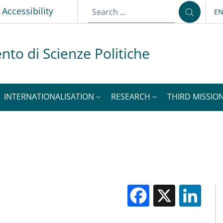
p
Accessibility
E
LA
nto di Scienze Politiche
INTERNATIONALISATION
RESEARCH
THIRD MISSION
Facebook
X
Li
M