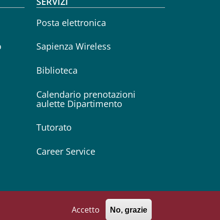
SERVIZI
Posta elettronica
o
Sapienza Wireless
Biblioteca
Calendario prenotazioni
aulette Dipartimento
Tutorato
Career Service
Follow us on
Facebook
Instagram
Linkedin
Twitter
YouTube
Accetto
No, grazie