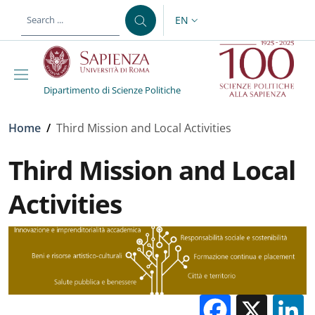
Skip to main content
Skip to footer content
EN
LANGUAGE SWITCHER: CURR
Dipartimento di Scienze Politiche
Breadcrumb
Home
/
Third Mission and Local Activities
Third Mission and Local
Activities
Facebo
X