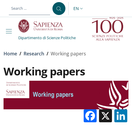
Skip to main content
Skip to footer content
EN
LANGUAGE SWITCHER: CURR
Dipartimento di Scienze Politiche
Breadcrumb
Home
/
Research
/
Working papers
Working papers
Facebo
X