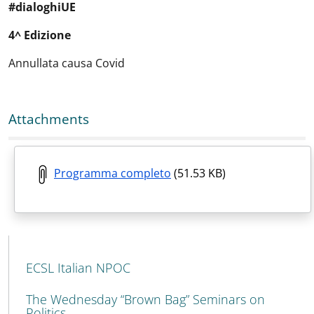
#dialoghiUE
4^ Edizione
Annullata causa Covid
Attachments
Programma completo
(51.53 KB)
MAIN NAVIGATION
ECSL Italian NPOC
The Wednesday “Brown Bag” Seminars on
Politics