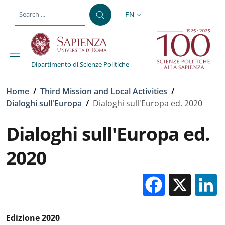
Skip to main content
Skip to footer content
EN
LANGUAGE SWITCHER: CURR
Dipartimento di Scienze Politiche
Breadcrumb
Home
/
Third Mission and Local Activities
/
Dialoghi sull'Europa
/
Dialoghi sull'Europa ed. 2020
Dialoghi sull'Europa ed.
2020
Facebo
X
Edizione 2020