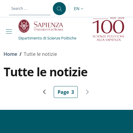
Skip to main content
Skip to footer content
EN
LANGUAGE SWITCHER: CURR
Dipartimento di Scienze Politiche
Breadcrumb
Home
/
Tutte le notizie
Tutte le notizie
Pagination
Page
3
Previous page
Current page
Next page