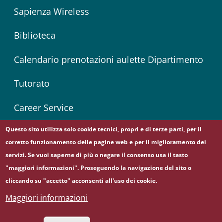
Sapienza Wireless
Biblioteca
Calendario prenotazioni aulette Dipartimento
Tutorato
Career Service
Questo sito utilizza solo cookie tecnici, propri e di terze parti, per il
corretto funzionamento delle pagine web e per il miglioramento dei
Follow us on
servizi. Se vuoi saperne di più o negare il consenso usa il tasto
Facebook
Instagram
Linkedin
Twitter
YouTube
"maggiori informazioni". Proseguendo la navigazione del sito o
cliccando su "accetto" acconsenti all'uso dei cookie.
Maggiori informazioni
© Sapienza Università di Roma - Piazzale Aldo Moro 5,
00185 Roma - (+39) 06 49911 - C.F.: 80209930587 - P. Iva: