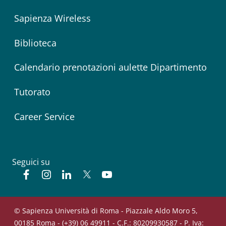
Sapienza Wireless
Biblioteca
Calendario prenotazioni aulette Dipartimento
Tutorato
Career Service
Seguici su
Facebook
Instagram
Linkedin
Twitter
YouTube
© Sapienza Università di Roma - Piazzale Aldo Moro 5,
00185 Roma - (+39) 06 49911 - C.F.: 80209930587 - P. Iva: