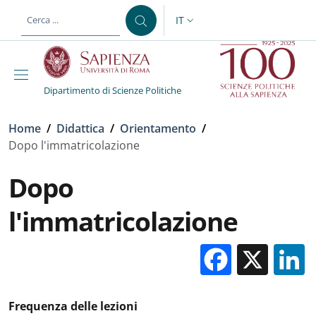
Salta al contenuto principale
Skip to footer content
IT
SELETTORE LINGUA: CURREN
Dipartimento di Scienze Politiche
Briciole di pane
Home
/
Didattica
/
Orientamento
/
Dopo l'immatricolazione
Dopo
l'immatricolazione
Facebo
X
Frequenza delle lezioni